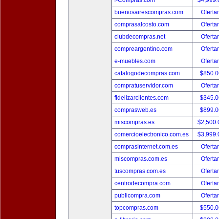
i-Compras.com
$4,999
buenosairescompras.com
Oferta
comprasalcosto.com
Oferta
clubdecompras.net
Oferta
compreargentino.com
Oferta
e-muebles.com
Oferta
catalogodecompras.com
$850.
compratuservidor.com
Oferta
fidelizarclientes.com
$345.
comprasweb.es
$899.
miscompras.es
$2,500
comercioelectronico.com.es
$3,999
comprasinternet.com.es
Oferta
miscompras.com.es
Oferta
tuscompras.com.es
Oferta
centrodecompra.com
Oferta
publicompra.com
Oferta
topcompras.com
$550.