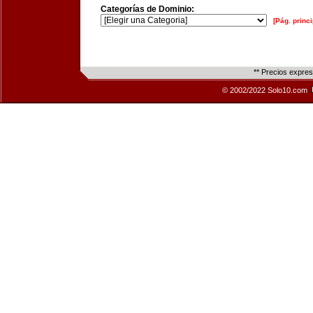
Categorías de Dominio:
[Pág. princi
** Precios expre
© 2002/2022 Solo10.com