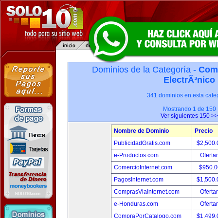
Dominios de la Categoría -
Com
ElectrÃ³nico
341 dominios en esta categ
Mostrando 1 de 150
Ver siguientes 150 >>
Nombre de Dominio
Precio
PublicidadGratis.com
$2,500
e-Productos.com
Oferta
ComercioInternet.com
$950.
PagosInternet.com
$1,500
ComprasViaInternet.com
Oferta
e-Honduras.com
Oferta
CompraPorCatalogo.com
$1,499