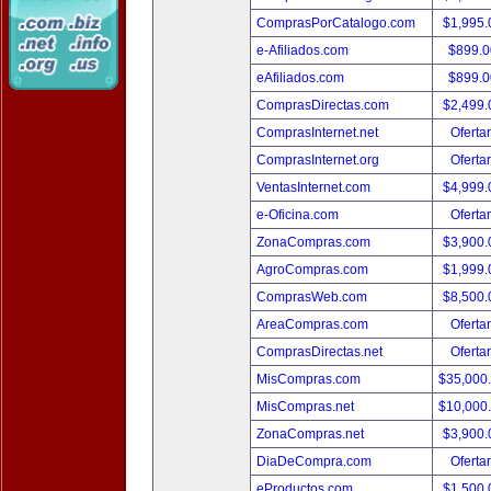
ComprasPorCatalogo.com
$1,995
e-Afiliados.com
$899.
eAfiliados.com
$899.
ComprasDirectas.com
$2,499
ComprasInternet.net
Oferta
ComprasInternet.org
Oferta
VentasInternet.com
$4,999
e-Oficina.com
Oferta
ZonaCompras.com
$3,900
AgroCompras.com
$1,999
ComprasWeb.com
$8,500
AreaCompras.com
Oferta
ComprasDirectas.net
Oferta
MisCompras.com
$35,000
MisCompras.net
$10,000
ZonaCompras.net
$3,900
DiaDeCompra.com
Oferta
eProductos.com
$1,500