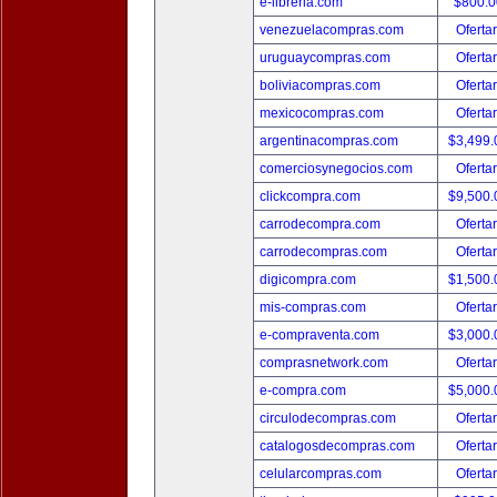
e-libreria.com
$800.
venezuelacompras.com
Oferta
uruguaycompras.com
Oferta
boliviacompras.com
Oferta
mexicocompras.com
Oferta
argentinacompras.com
$3,499
comerciosynegocios.com
Oferta
clickcompra.com
$9,500
carrodecompra.com
Oferta
carrodecompras.com
Oferta
digicompra.com
$1,500
mis-compras.com
Oferta
e-compraventa.com
$3,000
comprasnetwork.com
Oferta
e-compra.com
$5,000
circulodecompras.com
Oferta
catalogosdecompras.com
Oferta
celularcompras.com
Oferta