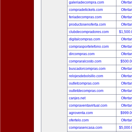
galeriadecompra.com
Oferta
compradetickets.com
Oferta
feriadecompras.com
Oferta
productosenoferta.com
Oferta
clubdecompradores.com
$1,500
digitalcompras.com
Oferta
comprasportelefono.com
Oferta
dircompras.com
Oferta
compraralcosto.com
$500.
buscadorcompras.com
Oferta
relojesdebolsillo.com
Oferta
outletcompras.com
Oferta
outletdecompras.com
Oferta
canjes.net
Oferta
compraventavirtual.com
Oferta
agroventa.com
$999.
ofertelo.com
Oferta
comprasencasa.com
$5,000