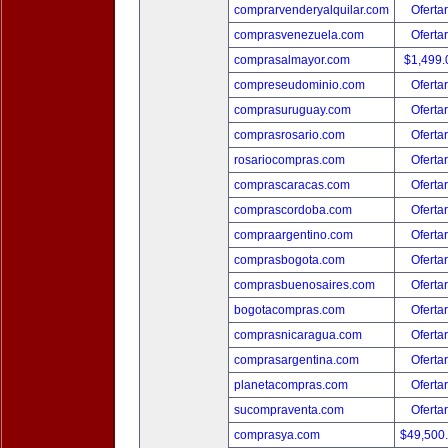
comprarvenderyalquilar.com
Oferta
comprasvenezuela.com
Oferta
comprasalmayor.com
$1,499
compreseudominio.com
Oferta
comprasuruguay.com
Oferta
comprasrosario.com
Oferta
rosariocompras.com
Oferta
comprascaracas.com
Oferta
comprascordoba.com
Oferta
compraargentino.com
Oferta
comprasbogota.com
Oferta
comprasbuenosaires.com
Oferta
bogotacompras.com
Oferta
comprasnicaragua.com
Oferta
comprasargentina.com
Oferta
planetacompras.com
Oferta
sucompraventa.com
Oferta
comprasya.com
$49,500