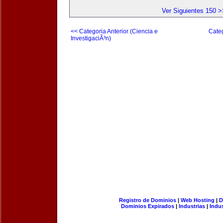
Ver Siguientes 150 >
<< Categoria Anterior (Ciencia e
Cate
InvestigaciÃ³n)
Registro de Dominios
|
Web Hosting
|
D
Dominios Expirados
|
Industrias
|
Indu