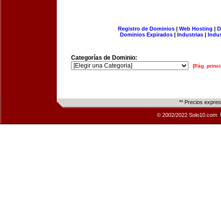
Registro de Dominios
|
Web Hosting
|
D
Dominios Expirados
|
Industrias
|
Indu
Categorías de Dominio:
[Pág. princi
** Precios expre
© 2002/2022 Solo10.com