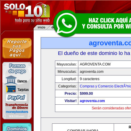
agroventa.c
El dueño de este dominio lo ha
Mayusculas:
AGROVENTA.COM
Minusculas:
agroventa.com
Longitud:
9 caracteres
Categorias:
Compras y Comercio ElectrÃ³ni
Precio:
$999.00
Visitar!
agroventa.com
Serán consideradas ofer
R