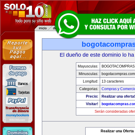
bogotacompra
El dueño de este dominio lo ha
Mayusculas:
BOGOTACOMPRAS
Minusculas:
bogotacompras.com
Longitud:
13 caracteres
Categorias:
Compras y Comercio
Precio:
Realizar una oferta
Visitar!
bogotacompras.co
Serán consideradas ofer
Realizar una Oferta