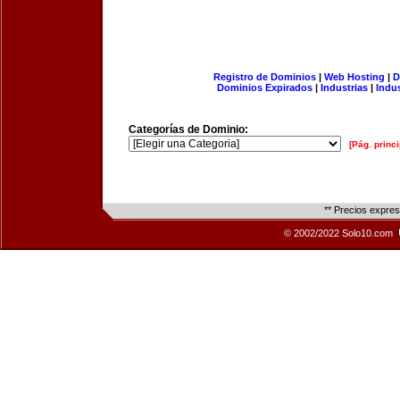
Registro de Dominios
|
Web Hosting
|
D
Dominios Expirados
|
Industrias
|
Indu
Categorías de Dominio:
[Pág. princi
** Precios expre
© 2002/2022 Solo10.com