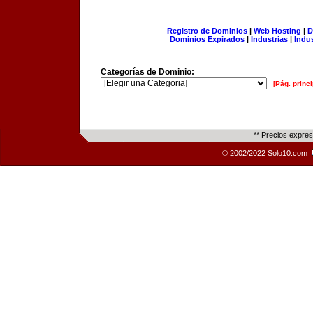
Registro de Dominios
|
Web Hosting
|
D
Dominios Expirados
|
Industrias
|
Indu
Categorías de Dominio:
[Pág. princi
** Precios expre
© 2002/2022 Solo10.com