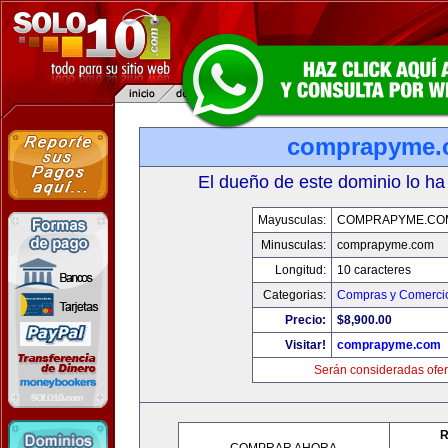
comprapyme.
El dueño de este dominio lo ha
Mayusculas:
COMPRAPYME.CO
Minusculas:
comprapyme.com
Longitud:
10 caracteres
Categorias:
Compras y Comercio
Precio:
$8,900.00
Visitar!
comprapyme.com
Serán consideradas ofer
R