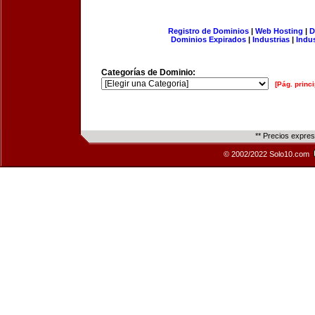
Registro de Dominios
|
Web Hosting
|
D
Dominios Expirados
|
Industrias
|
Indu
Categorías de Dominio:
[Pág. princi
** Precios expre
© 2002/2022 Solo10.com