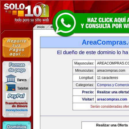
AreaCompras
El dueño de este dominio lo ha
Mayusculas:
AREACOMPRAS.C
Minusculas:
areacompras.com
Longitud:
11 caracteres
Categorias:
Compras y Comercio
Precio:
Realizar una oferta
Visitar!
areacompras.com
Serán consideradas ofer
Realizar una Oferta