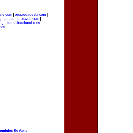
aje.com
|
propiedadesla.com
|
guiadecomprasweb.com
|
egociomultinacional.com
|
com
|
ominios En Venta