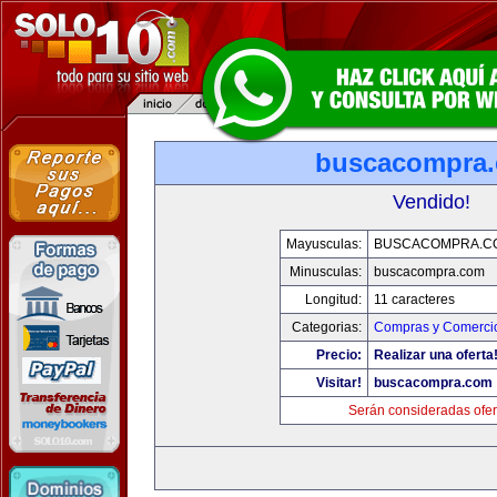
buscacompra
Vendido!
Mayusculas:
BUSCACOMPRA.C
Minusculas:
buscacompra.com
Longitud:
11 caracteres
Categorias:
Compras y Comercio
Precio:
Realizar una oferta
Visitar!
buscacompra.com
Serán consideradas ofer