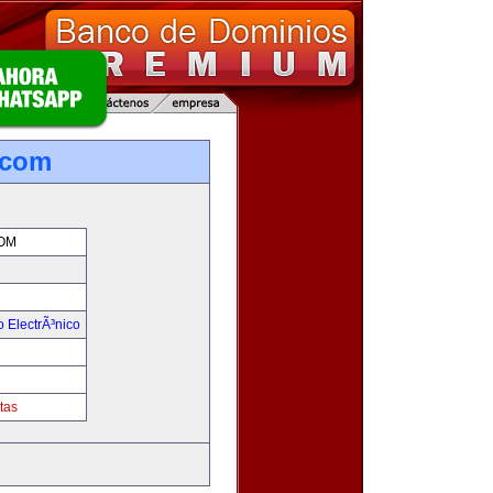
.com
OM
 ElectrÃ³nico
!
tas