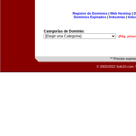
Registro de Dominios
|
Web Hosting
|
D
Dominios Expirados
|
Industrias
|
Indu
Categorías de Dominio:
[Pág. princi
** Precios expre
© 2002/2022 Solo10.com