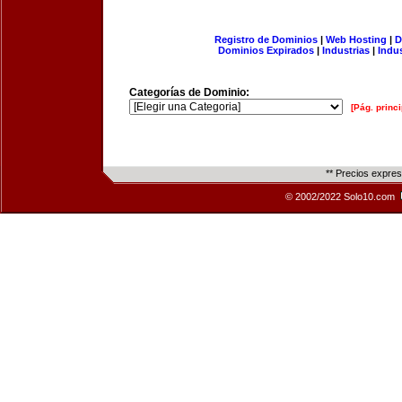
Registro de Dominios
|
Web Hosting
|
D
Dominios Expirados
|
Industrias
|
Indu
Categorías de Dominio:
[Pág. princi
** Precios expre
© 2002/2022 Solo10.com