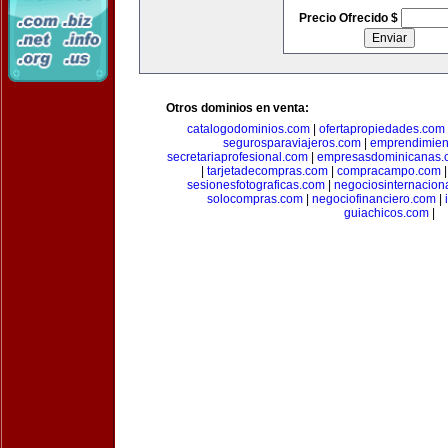
Precio Ofrecido $
Otros dominios en venta:
catalogodominios.com
|
ofertapropiedades.com
segurosparaviajeros.com
|
emprendimient
secretariaprofesional.com
|
empresasdominicanas.
|
tarjetadecompras.com
|
compracampo.com
sesionesfotograficas.com
|
negociosinternacion
solocompras.com
|
negociofinanciero.com
|
guiachicos.com
|