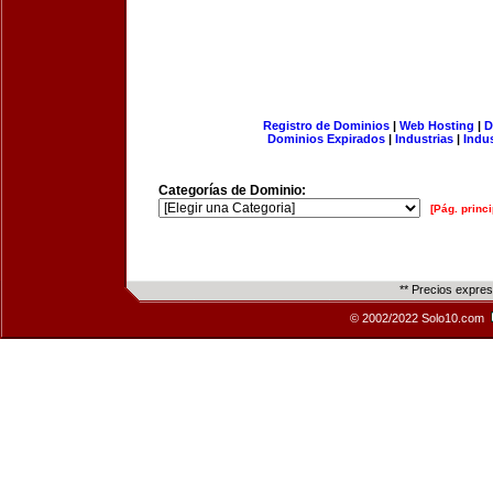
Registro de Dominios
|
Web Hosting
|
D
Dominios Expirados
|
Industrias
|
Indu
Categorías de Dominio:
[Pág. princi
** Precios expre
© 2002/2022 Solo10.com