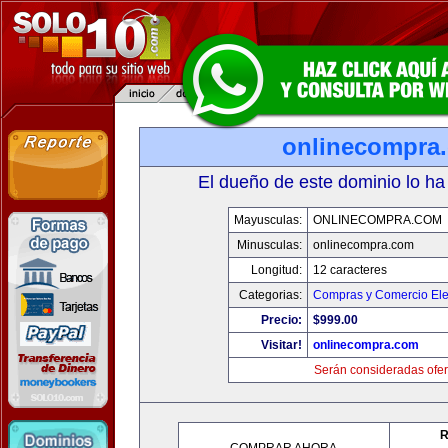
onlinecompra
El dueño de este dominio lo ha
Mayusculas:
ONLINECOMPRA.COM
Minusculas:
onlinecompra.com
Longitud:
12 caracteres
Categorias:
Compras y Comercio Ele
Precio:
$999.00
Visitar!
onlinecompra.com
Serán consideradas ofer
R