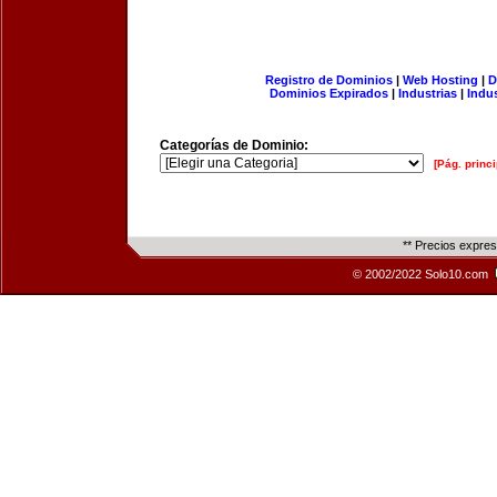
Registro de Dominios
|
Web Hosting
|
D
Dominios Expirados
|
Industrias
|
Indu
Categorías de Dominio:
[Pág. princi
** Precios expre
© 2002/2022 Solo10.com