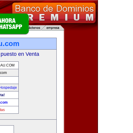
u.com
 puesto en Venta
NAU.COM
.com
 Hospedaje
ta!
.com
tas