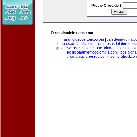
Precio Ofrecido $
Otros dominios en venta:
anunciospuertorico.com
|
cafedemaquina.c
empresadefamilia.com
|
empresasdeinternet.c
guiadewebs.com
|
opinionciudadana.com
|
posi
posicionamientocolombia.com
|
posicion
programacionenred.com
|
comprahost.co