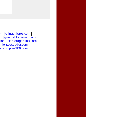
om
|
e-ingenieros.com
|
om
|
guiadeblumenau.com
|
cionamientoargentina.com
|
amientoecuador.com
|
m
|
compras360.com
|