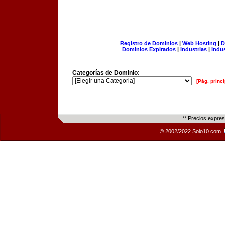
Registro de Dominios
|
Web Hosting
|
D
Dominios Expirados
|
Industrias
|
Indu
Categorías de Dominio:
[Pág. princi
** Precios expre
© 2002/2022 Solo10.com