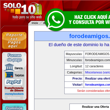
forodeamigos
El dueño de este dominio lo ha
Mayusculas:
FORODEAMIGOS
Minusculas:
forodeamigos.com
Longitud:
12 caracteres
Categorias:
Miscelaneas (vari
Precio:
Realizar una ofert
Visitar!
forodeamigos.co
Serán consideradas ofer
Realizar una Oferta