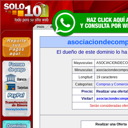
asociaciondecom
El dueño de este dominio lo ha
Mayusculas:
ASOCIACIONDEC
Minusculas:
asociaciondecompr
Longitud:
19 caracteres
Categorias:
Compras y Comercio
Precio:
Realizar una oferta
Visitar!
asociaciondecomp
Serán consideradas ofer
Realizar una Oferta