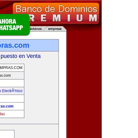
pras.com
 puesto en Venta
OMPRAS.COM
as.com
 ElectrÃ³nico
!
ras.com
tas