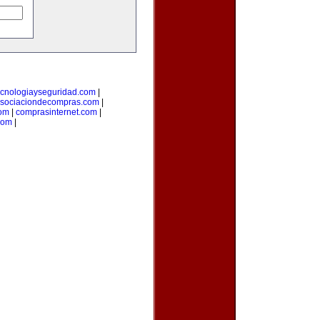
ecnologiayseguridad.com
|
sociaciondecompras.com
|
om
|
comprasinternet.com
|
com
|