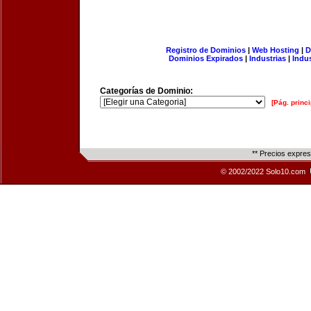
Registro de Dominios
|
Web Hosting
|
D
Dominios Expirados
|
Industrias
|
Indu
Categorías de Dominio:
[Pág. princi
** Precios expre
© 2002/2022 Solo10.com