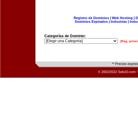
Registro de Dominios
|
Web Hosting
|
D
Dominios Expirados
|
Industrias
|
Indu
Categorías de Dominio:
[Pág. princi
** Precios expre
© 2002/2022 Solo10.com