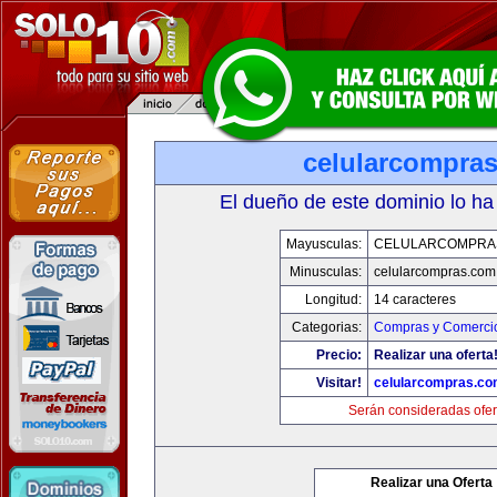
celularcompra
El dueño de este dominio lo ha
Mayusculas:
CELULARCOMPRA
Minusculas:
celularcompras.com
Longitud:
14 caracteres
Categorias:
Compras y Comercio
Precio:
Realizar una oferta
Visitar!
celularcompras.co
Serán consideradas ofer
Realizar una Oferta