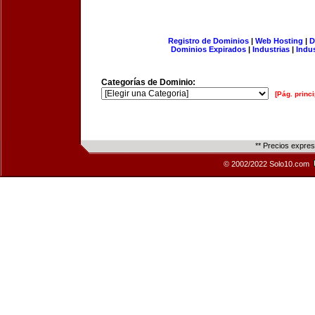
Registro de Dominios
|
Web Hosting
|
D
Dominios Expirados
|
Industrias
|
Indu
Categorías de Dominio:
[Pág. princi
** Precios expre
© 2002/2022 Solo10.com