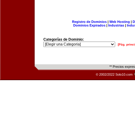
Registro de Dominios
|
Web Hosting
|
D
Dominios Expirados
|
Industrias
|
Indu
Categorías de Dominio:
[Pág. princi
** Precios expre
© 2002/2022 Solo10.com